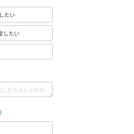
したい
定したい
須