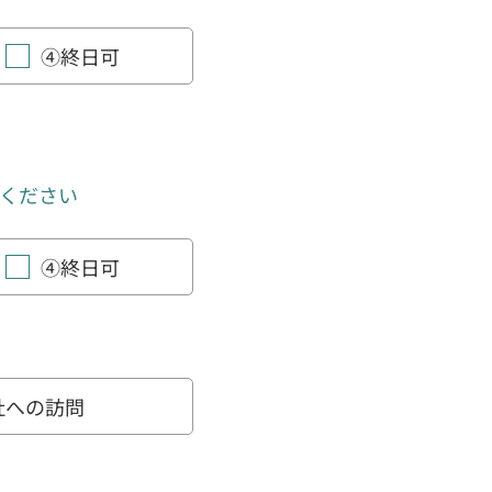
④終日可
ください
④終日可
社への訪問